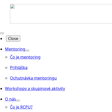
Close
Mentoring
Čo je mentoring
Prihláška
Ochutnávka mentoringu
Workshopy a skupinové aktivity
O nás
Čo je RCPU?