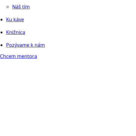
Náš tím
Ku káve
Knižnica
Pozývame k nám
Chcem mentora