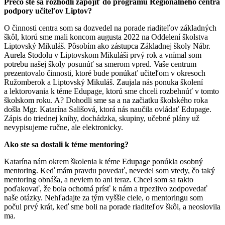
Prečo ste sa rozhodli zapojiť do programu Regionálneho centra
podpory učiteľov Liptov?
O činnosti centra som sa dozvedel na porade riaditeľov základných
škôl, ktorú sme mali koncom augusta 2022 na Oddelení školstva
Liptovský Mikuláš. Pôsobím ako zástupca Základnej školy Nábr.
Aurela Stodolu v Liptovskom Mikuláši prvý rok a vnímal som
potrebu našej školy posunúť sa smerom vpred. Vaše centrum
prezentovalo činnosti, ktoré bude ponúkať učiteľom v okresoch
Ružomberok a Liptovský Mikuláš. Zaujala nás ponuka školení
a lektorovania k téme Edupage, ktorú sme chceli rozbehnúť v tomto
školskom roku. A? Dohodli sme sa a na začiatku školského roka
došla Mgr. Katarína Sališová, ktorá nás naučila ovládať Edupage.
Zápis do triednej knihy, dochádzka, skupiny, učebné plány už
nevypisujeme ručne, ale elektronicky.
Ako ste sa dostali k téme mentoring?
Katarína nám okrem školenia k téme Edupage ponúkla osobný
mentoring. Keď mám pravdu povedať, nevedel som vtedy, čo taký
mentoring obnáša, a neviem to ani teraz. Chcel som sa takto
poďakovať, že bola ochotná prísť k nám a trpezlivo zodpovedať
naše otázky. Nehľadajte za tým vyššie ciele, o mentoringu som
počul prvý krát, keď sme boli na porade riaditeľov škôl, a neoslovila
ma.