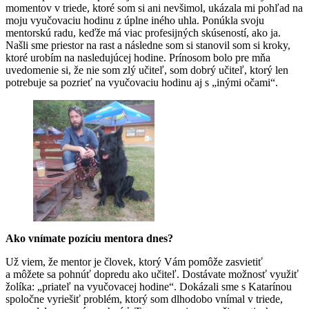
momentov v triede, ktoré som si ani nevšimol, ukázala mi pohľad na
moju vyučovaciu hodinu z úplne iného uhla. Ponúkla svoju
mentorskú radu, keďže má viac profesijných skúseností, ako ja.
Našli sme priestor na rast a následne som si stanovil som si kroky,
ktoré urobím na nasledujúcej hodine. Prínosom bolo pre mňa
uvedomenie si, že nie som zlý učiteľ, som dobrý učiteľ, ktorý len
potrebuje sa pozrieť na vyučovaciu hodinu aj s „inými očami“.
Ako vnímate pozíciu mentora dnes?
Už viem, že mentor je človek, ktorý Vám pomôže zasvietiť
a môžete sa pohnúť dopredu ako učiteľ. Dostávate možnosť využiť
žolíka: „priateľ na vyučovacej hodine“. Dokázali sme s Katarínou
spoločne vyriešiť problém, ktorý som dlhodobo vnímal v triede,