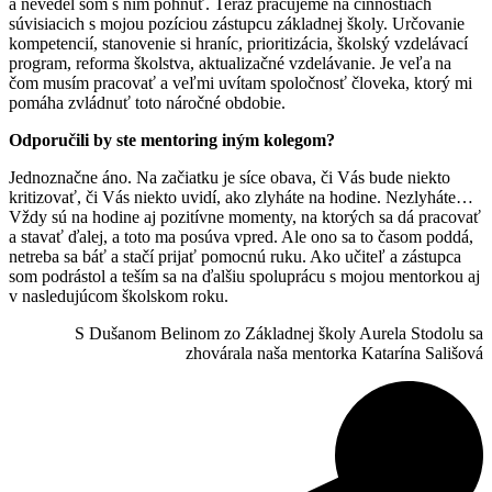
a nevedel som s ním pohnúť. Teraz pracujeme na činnostiach
súvisiacich s mojou pozíciou zástupcu základnej školy. Určovanie
kompetencií, stanovenie si hraníc, prioritizácia, školský vzdelávací
program, reforma školstva, aktualizačné vzdelávanie. Je veľa na
čom musím pracovať a veľmi uvítam spoločnosť človeka, ktorý mi
pomáha zvládnuť toto náročné obdobie.
Odporučili by ste mentoring iným kolegom?
Jednoznačne áno. Na začiatku je síce obava, či Vás bude niekto
kritizovať, či Vás niekto uvidí, ako zlyháte na hodine. Nezlyháte…
Vždy sú na hodine aj pozitívne momenty, na ktorých sa dá pracovať
a stavať ďalej, a toto ma posúva vpred. Ale ono sa to časom poddá,
netreba sa báť a stačí prijať pomocnú ruku. Ako učiteľ a zástupca
som podrástol a teším sa na ďalšiu spoluprácu s mojou mentorkou aj
v nasledujúcom školskom roku.
S Dušanom Belinom zo Základnej školy Aurela Stodolu sa
zhovárala naša mentorka Katarína Sališová