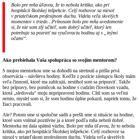
Bolo pre mňa úľavou, že to nebola kritika, ako pri
hospitácii školskej inšpekcie. Celý rozhovor sa niesol
v priateľskom profesijnom duchu. Videla veľa skvelých
momentov v triede…Prínosom bolo pre mňa uvedomenie
si, že nie som zlý učiteľ, som dobrý učiteľ, ktorý len
potrebuje sa pozrieť na vyučovaciu hodinu aj s „inými
očami“.
Ako prebiehala Vaša spolupráca so svojim mentorom?
S mojou mentorkou sme sa dohodli na stretnutí a prišla prvá
observácia – návšteva hodiny. Keďže z pozície zástupcu školy mám
veľa činností, ktoré ma zahlcujú, nestihol som sa pripraviť. Takže
bez prípravy, bez pomôcok na hodine s cudzím človekom vzadu,
ktorá „sledovala“ moju nepripravenú hodinu. Cítil som sa veľmi
neisto, myslel som si, že som hodinu úplne pokazil, napriek tomu, že
žiaci pracovali.
Ale? Potom sme si spoločne sadli a prešli sme si situácie na hodine,
ktoré som vnímal pozitívne ja a ktoré podľa mňa neboli dobré.
Mentorka mi dala spätnú väzbu. Bolo pre mňa úľavou, že to nebola
kritika, ako pri hospitácii Školskej inšpekcie. Celý rozhovor sa
niesol v priateľskom profesijnom duchu. Videla veľa skvelých