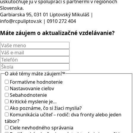
uskutočňuje ju v spolupráci s partnermi v regiónoch
Slovenska.
Garbiarska 95, 031 01 Liptovský Mikuláš |
info@rcpuliptov.sk | 0910 272 404
Máte záujem o aktualizačné vzdelávanie?
O aké témy máte záujem?
*
Formatívne hodnotenie
Nastavovanie cieľov
Sebahodnotenie
Kritické myslenie je…
Ako poznáme, čo si žiaci myslia?
Komunikácia učiteľ – rodič: dva fronty alebo jeden
tábor?
Ciele nevhodného správania