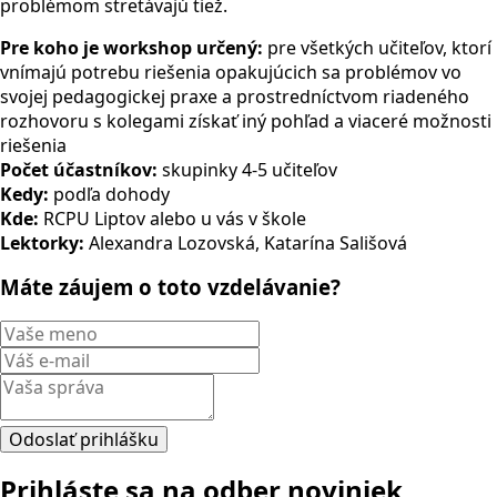
problémom stretávajú tiež.
Pre koho je workshop určený:
pre všetkých učiteľov, ktorí
vnímajú potrebu riešenia opakujúcich sa problémov vo
svojej pedagogickej praxe a prostredníctvom riadeného
rozhovoru s kolegami získať iný pohľad a viaceré možnosti
riešenia
Počet účastníkov:
skupinky 4-5 učiteľov
Kedy:
podľa dohody
Kde:
RCPU Liptov alebo u vás v škole
Lektorky:
Alexandra Lozovská, Katarína Sališová
Máte záujem o toto vzdelávanie?
Odoslať prihlášku
Prihláste sa na odber noviniek