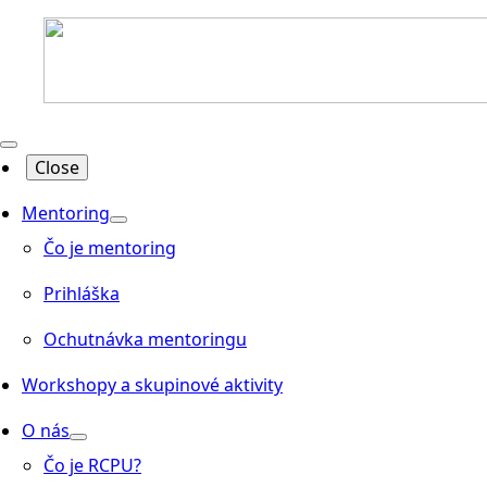
Close
Mentoring
Čo je mentoring
Prihláška
Ochutnávka mentoringu
Workshopy a skupinové aktivity
O nás
Čo je RCPU?