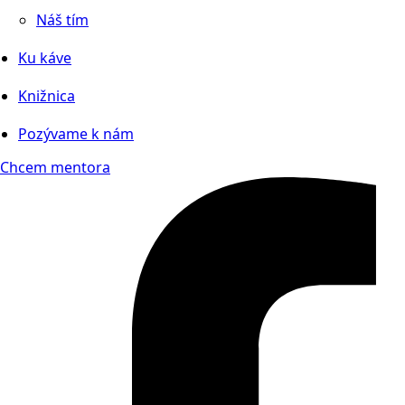
Náš tím
Ku káve
Knižnica
Pozývame k nám
Chcem mentora