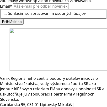
zaujímavý workshop alebo novinka zo vzdelávania.
Email
*
Súhlasím so spracovaním osobných údajov
Prihlásiť sa
Vznik Regionálneho centra podpory učiteľov iniciovalo
Ministerstvo školstva, vedy, výskumu a športu SR ako
jednu z kľúčových reforiem Plánu obnovy a odolnosti SR a
uskutočňuje ju v spolupráci s partnermi v regiónoch
Slovenska.
Garbiarska 95, 031 01 Liptovský Mikuláš |