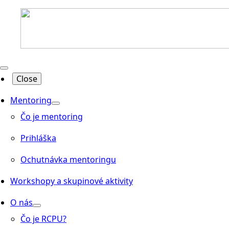
Close
Mentoring
Čo je mentoring
Prihláška
Ochutnávka mentoringu
Workshopy a skupinové aktivity
O nás
Čo je RCPU?