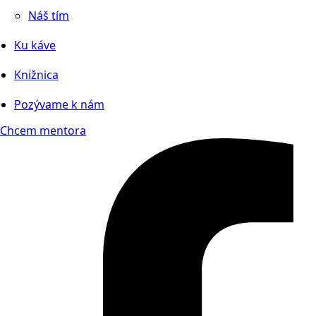
Náš tím
Ku káve
Knižnica
Pozývame k nám
Chcem mentora