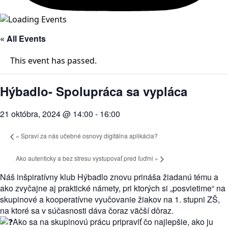
« All Events
This event has passed.
Hýbadlo- Spolupráca sa vypláca
21 októbra, 2024 @ 14:00
-
16:00
«
Spraví za nás učebné osnovy digitálna aplikácia?
Ako autenticky a bez stresu vystupovať pred ľuďmi
»
Náš inšpiratívny klub Hýbadlo znovu prináša žiadanú tému a
ako zvyčajne aj praktické námety, pri ktorých si „posvietime“ na
skupinové a kooperatívne vyučovanie žiakov na 1. stupni ZŠ,
na ktoré sa v súčasnosti dáva čoraz väčší dôraz.
Ako sa na skupinovú prácu pripraviť čo najlepšie, ako ju