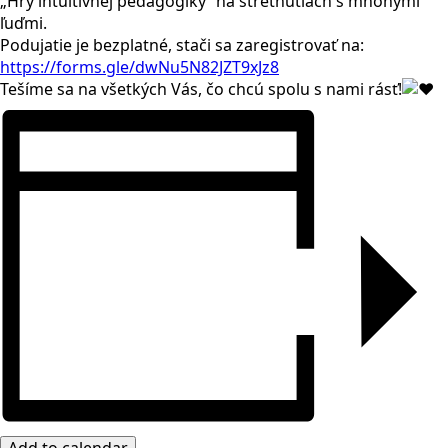
„Hry intuitívnej pedagogiky“ na stretnutiach s mnohými
ľuďmi.
Podujatie je bezplatné, stači sa zaregistrovať na:
https://forms.gle/dwNu5N82JZT9xJz8
Tešíme sa na všetkých Vás, čo chcú spolu s nami rásť!
Add to calendar