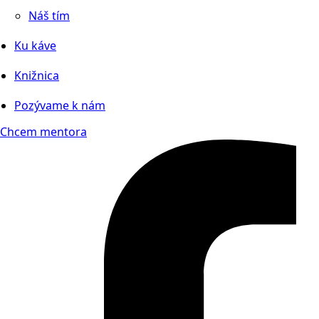
Náš tím
Ku káve
Knižnica
Pozývame k nám
Chcem mentora