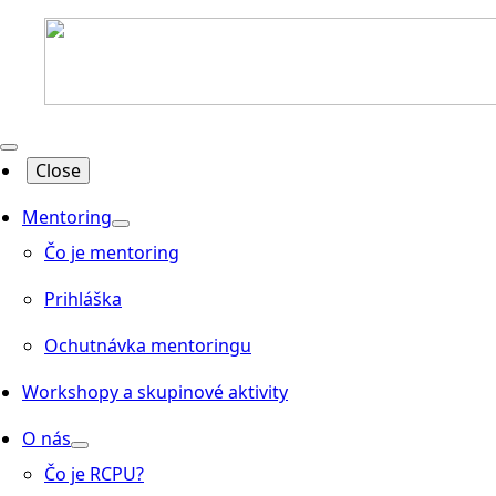
Close
Mentoring
Čo je mentoring
Prihláška
Ochutnávka mentoringu
Workshopy a skupinové aktivity
O nás
Čo je RCPU?