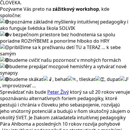
ČLOVEKA.
Pozývame Vás preto na
zážitkový workshop
, kde
spoločne:
spoznáme základné myšlienky intuitívnej pedagogiky i
ako funguje švédska škola SOLVIK
v bezpečnom priestore bez hodnotenia sa spolu
poriadne ROZHÝBEME a ponoríme hlboko do HRY
priblížime sa k prežívaniu detí TU a TERAZ … k sebe
samým
budeme cvičiť našu pozornosť v mnohých formách
budeme prepájať mozgové hemisféry a vytvárať nové
synapsy
budeme skákať
, behať
, tlieskať
, dupať
, improvizovať …
Sprevádzať nás bude
Peter Živý
ktorý sa už 20 rokov venuje
spoznávaniu alternatívnych foriem pedagogiky, ktoré
pestujú i chránia v človeku jeho sebaspojenie, rozvíjajú
jeho vnútorný potenciál a budujú v ňom skutočný záujem o
okolitý SVET. Je žiakom zakladateľa intuitívnej pedagogiky
Pära Ahlboma a posledných 10 rokov rozvíja pohybové