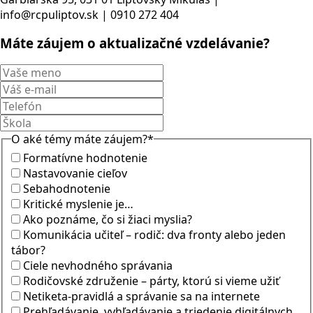
info@rcpuliptov.sk | 0910 272 404
Máte záujem o aktualizačné vzdelávanie?
O aké témy máte záujem?
*
Formatívne hodnotenie
Nastavovanie cieľov
Sebahodnotenie
Kritické myslenie je…
Ako poznáme, čo si žiaci myslia?
Komunikácia učiteľ – rodič: dva fronty alebo jeden
tábor?
Ciele nevhodného správania
Rodičovské združenie – párty, ktorú si vieme užiť
Netiketa-pravidlá a správanie sa na internete
Prehľadávanie, vyhľadávanie a triedenie digitálnych