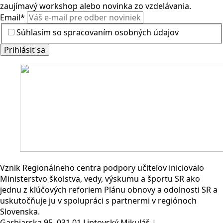
zaujímavý workshop alebo novinka zo vzdelávania.
Email
*
Súhlasím so spracovaním osobných údajov
Prihlásiť sa
Vznik Regionálneho centra podpory učiteľov iniciovalo
Ministerstvo školstva, vedy, výskumu a športu SR ako
jednu z kľúčových reforiem Plánu obnovy a odolnosti SR a
uskutočňuje ju v spolupráci s partnermi v regiónoch
Slovenska.
Garbiarska 95, 031 01 Liptovský Mikuláš |